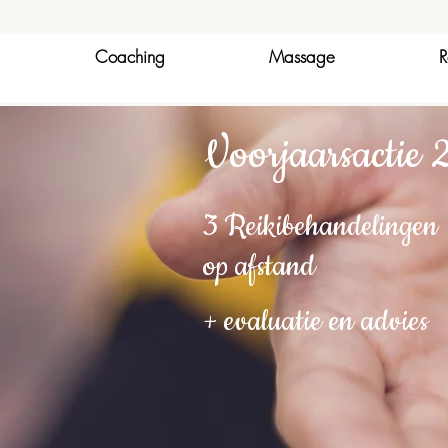
Coaching
Massage
R
Voorjaarsactie
3 Reikibehandelingen
op afstand
+ evaluatie en advies