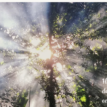
H
d
e