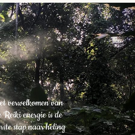
et verwelkomen van
e Reiki energie is de
erste stap naar heling