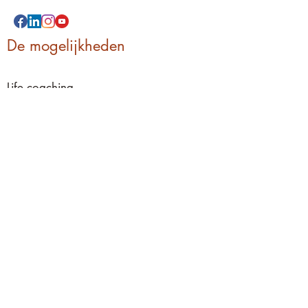
De mogelijkheden
Life coaching
Mindcare
Loslaten
Energiemanagement
Massage
Reiki
Coaching programma's
Voorwaarden en FAQ
Algemene
voorwaarden
Privacyverklaring