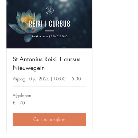
St Antonius Reiki 1 cursus
Nieuwegein
Vrijdag 10 jul 2026 | 10:00 - 15:30
Afgelopen
170
€ 170
euro
Cursus bekijken