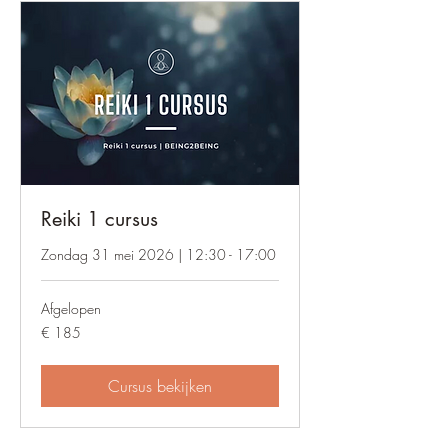
Reiki 1 cursus
Zondag 31 mei 2026 | 12:30 - 17:00
Afgelopen
185
€ 185
euro
Cursus bekijken