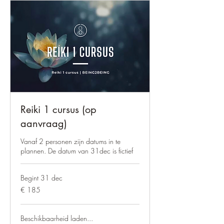
Reiki 1 cursus (op
aanvraag)
Vanaf 2 personen zijn datums in te
plannen. De datum van 31dec is fictief
Begint 31 dec
185
€ 185
euro
Beschikbaarheid laden...