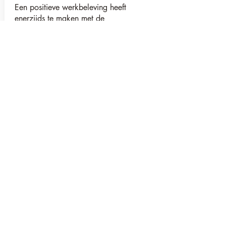
Een positieve werkbeleving heeft
enerzijds te maken met de
werkomstandigheden maar anderzijds
ook met de mindset en mentale
gezondheid van de medewerker. Om de
werkbeleving te verbeteren is het
belangrijk te achterhalen wat erachter zit
en welke zaken te veranderen zijn.
Ga naar diensten
Klanten die de diensten
van Being2Being
afnemen