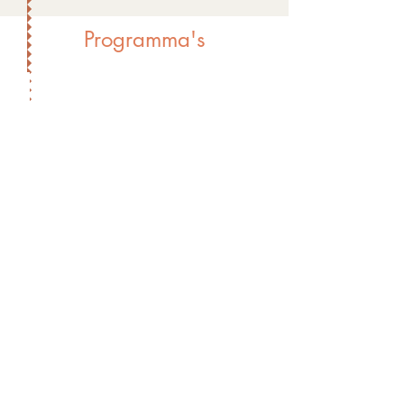
Programma's
Happy Life / Patronen doorbreken
Van Burn-out naar Balans