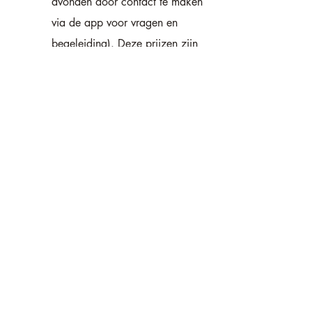
avonden door contact te maken
via de app voor vragen en
begeleiding). Deze prijzen zijn
ook nog eens inclusief BTW
Er geldt een maximum van 15
personen per groep, zodat er
voldoende tijd en ruimte is voor
individuele aandacht.
Hieronder kun je de aankomende
loslaat 3daagse bekijken (of kijk
in de
agenda
).
Deze loslaat 3daagse wordt LIVE
online gegeven via Zoom.