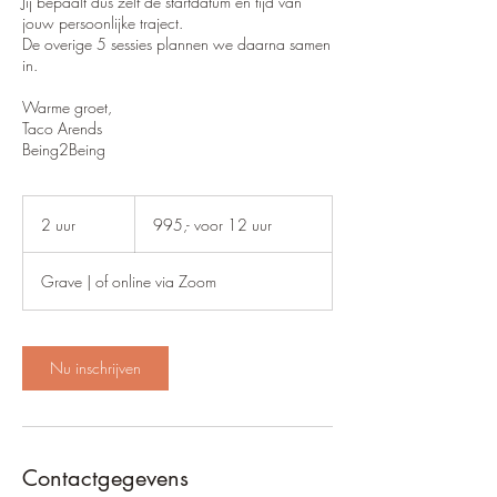
Jij bepaalt dus zelf de startdatum en tijd van
jouw persoonlijke traject.
De overige 5 sessies plannen we daarna samen
in.
Warme groet,
Taco Arends
Being2Being
995,-
voor
2 uur
2
995,- voor 12 uur
12
uur
u
u
Grave | of online via Zoom
r
Nu inschrijven
Contactgegevens