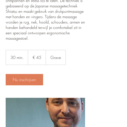
ontspannen en stress los te laten. De techniek is
gebaseerd op de Japanse massagetechniek
Shiatsu en maakt gebruik van drukpuntmassage
met handen en vingers. Tijdens de massage
worden je rug, nek, hoofd, schouders, armen en
handen behandeld terwijl je comfortabel zit in
een speciaal ontworpen ergonomische
massagestoel.
45
euro
30 min.
3
€ 45
Grave
0
m
i
n
Nu inschrijven
.