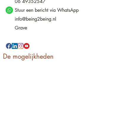
06 49352547
Stuur een bericht via WhatsApp
info@being2being.nl
Grave
De mogelijkheden
Life coaching
Mindcare
Loslaten
Energiemanagement
Massage
Reiki
Coaching programma's