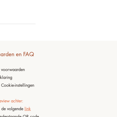
arden en FAQ
e
voorwaarden
klaring
 Cookie-instellingen
eview achter:
p de volgende
link
onderstaande QR code