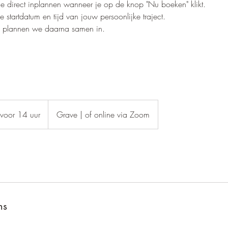
je direct inplannen wanneer je op de knop "Nu boeken" klikt.
de startdatum en tijd van jouw persoonlijke traject.
s plannen we daarna samen in.
voor 14 uur
Grave | of online via Zoom
ns