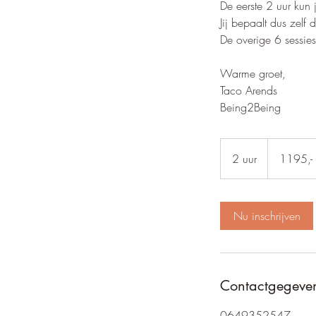
De eerste 2 uur kun 
Jij bepaalt dus zelf 
De overige 6 sessie
Warme groet,
Taco Arends
Being2Being
1195,-
voor
2 uur
2
1195,- 
14
uur
u
u
r
Nu inschrijven
Contactgegeve
0649352547