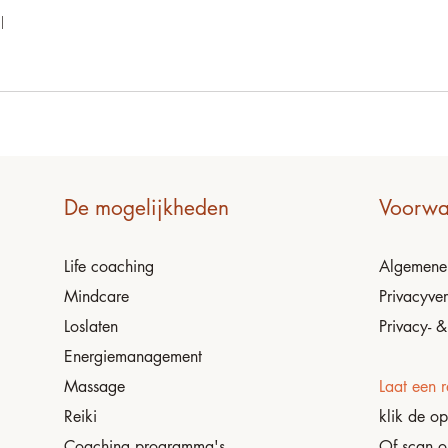
l
De mogelijkheden
Voorwa
Life coaching
Algemen
Mindcare
Privacyver
Loslaten
Privacy- &
Energiemanagement
Massage
Laat een r
Reiki
klik de o
Coaching programma's
Of scan 