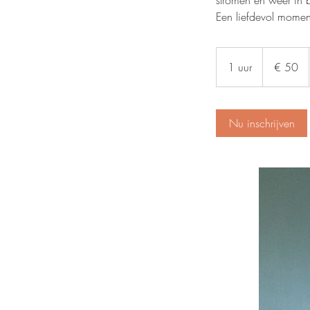
stromen en weer in b
Een liefdevol moment 
50
euro
1 uur
1
€ 50
u
u
Nu inschrijven