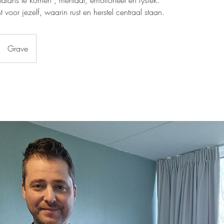
alans te komen , mentaal, emotioneel en fysiek.
voor jezelf, waarin rust en herstel centraal staan.
Grave