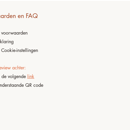
arden en FAQ
e
voorwaarden
klaring
 Cookie-instellingen
eview achter:
p de volgende
link
onderstaande QR code