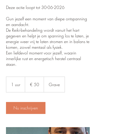
Deze actie loopt tot 30-06-2026
Gun jezelf een moment van diepe ontspanning
en aandacht.
De Reiki-behandeling wordt vanuit het hart
gegeven en helpt je om spanning los te laten, je
energie weer vrij te laten stromen en in balans te
komen, zowel mentaal als fysiek.
Een liefdevol moment voor jezelf, waarin
innerlijke rust en energetisch herstel centraal
staan.
50
euro
1 uur
1
€ 50
Grave
u
u
Nu inschrijven