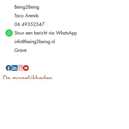
Being2Being
Taco Arends
06 49352547
Stuur een bericht via WhatsApp
info@being2being.nl
Grave
De mogelijkheden
Life coaching
Mindcare
Loslaten
Energiemanagement