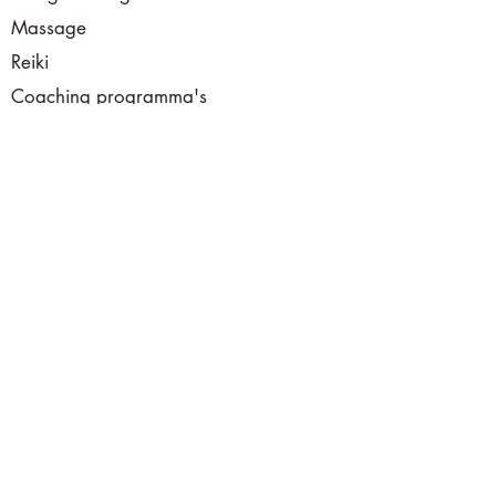
Massage
Reiki
Coaching programma's
Voorwaarden en FAQ
Algemene
voorwaarden
Privacyverklaring
Privacy- & Cookie-instellingen
Laat een review achter:
klik de op de volgende
link
Of scan onderstaande QR code